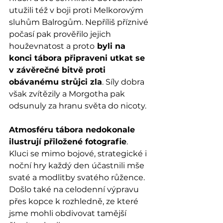
utužili též v boji proti Melkorovým 
sluhům Balrogům. Nepříliš příznivé 
počasí pak prověřilo jejich 
houževnatost a proto
 byli na 
konci tábora připraveni utkat se 
v závěrečné bitvě proti 
obávanému strůjci zla
. Síly dobra 
však zvítězily a Morgotha pak 
odsunuly za hranu světa do nicoty.
Atmosféru tábora nedokonale 
ilustrují přiložené fotografie
. 
Kluci se mimo bojové, strategické i 
noční hry každý den účastnili mše 
svaté a modlitby svatého růžence. 
Došlo také na celodenní výpravu 
přes kopce k rozhledně, ze které 
jsme mohli obdivovat tamější 