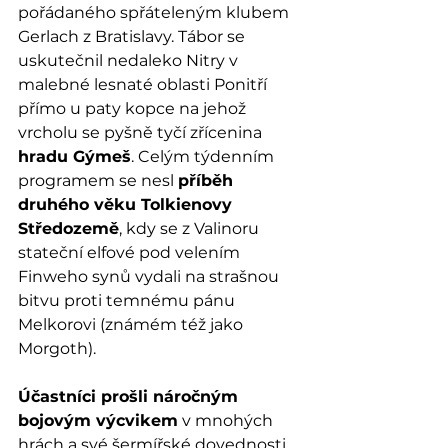
pořádaného spřáteleným klubem 
Gerlach z Bratislavy. Tábor se 
uskutečnil nedaleko Nitry v 
malebné lesnaté oblasti Ponitří 
přímo u paty kopce na jehož 
vrcholu se pyšně tyčí zřícenina 
hradu Gýmeš
. Celým týdenním 
programem se nesl 
příběh 
druhého věku Tolkienovy 
Středozemě
, kdy se z Valinoru 
stateční elfové pod velením 
Finweho synů vydali na strašnou 
bitvu proti temnému pánu 
Melkorovi (známém též jako 
Morgoth).
Účastníci prošli náročným 
bojovým výcvikem
 v mnohých 
hrách a své šermířské dovednosti 