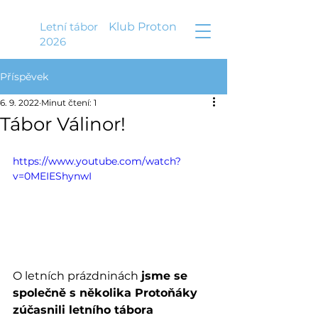
Letní tábor
Klub Proton
2026
Příspěvek
6. 9. 2022
Minut čtení: 1
Tábor Válinor!
https://www.youtube.com/watch?
v=0MEIEShynwI
O letních prázdninách 
jsme se 
společně s několika Protoňáky 
zúčasnili letního tábora